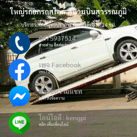
ใหญ่รถยกรถสไลด์ สนามบินสุวรรณภูมิ
บริการรถยกสมุทรปราการ ติดต่อได้ตลอด 24 ชม.
0875937514
สายด่วน ติดต่อเรา
เพจ Facebook
เพจ Facebook
ส่งข้อความแชท
คลิก ส่งข้อความ
ไลน์ไอดี : kengpi
คลิก เพิ่มเพื่อนไลน์